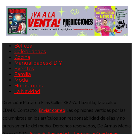
Belleza
Celebridades
Cocina
Manualidades & DIY
Eventos
Familia
Moda
Horóscopos
La Navidad
Dirección: Plutarco Elías Calles 382-A. Tlazintla, Iztacalco.
CDMX. Contacto:
Enviar correo
Las opiniones vertidas por las
columnistas en los artículos son responsabilidad de ellas y no
precisamente del medio. Derechos reservados, De Armas Media