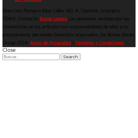
Dirección: Plutarco Elías Calles 382-A. Tlazintla, Iztacalco.
CDMX. Contacto:
Enviar correo
Las opiniones vertidas por las
columnistas en los artículos son responsabilidad de ellas y no
precisamente del medio. Derechos reservados, De Armas Media
Group 2024.
Aviso de Privacidad
-
Términos y Condiciones
Close