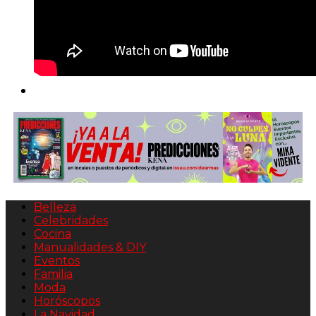
Belleza
Celebridades
Cocina
Manualidades & DIY
Eventos
Familia
Moda
Horóscopos
La Navidad