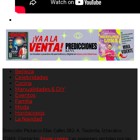
Belleza
Celebridades
Cocina
Manualidades & DIY
Eventos
Familia
Moda
Horóscopos
La Navidad
Dirección: Plutarco Elías Calles 382-A. Tlazintla, Iztacalco.
CDMX. Contacto:
Enviar correo
Las opiniones vertidas por las