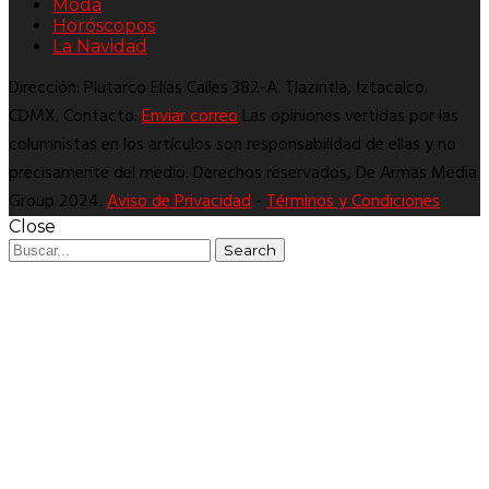
Moda
Horóscopos
La Navidad
Dirección: Plutarco Elías Calles 382-A. Tlazintla, Iztacalco.
CDMX. Contacto:
Enviar correo
Las opiniones vertidas por las
columnistas en los artículos son responsabilidad de ellas y no
precisamente del medio. Derechos reservados, De Armas Media
Group 2024.
Aviso de Privacidad
-
Términos y Condiciones
Close