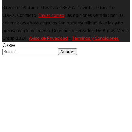
Dirección: Plutarco Elías Calles 382-A. Tlazintla, Iztacalco.
CDMX. Contacto:
Enviar correo
Las opiniones vertidas por las
columnistas en los artículos son responsabilidad de ellas y no
precisamente del medio. Derechos reservados, De Armas Media
Group 2024.
Aviso de Privacidad
-
Términos y Condiciones
Close