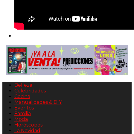
Belleza
Celebridades
Cocina
Manualidades & DIY
Eventos
Familia
Moda
Horóscopos
La Navidad