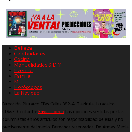
Belleza
Celebridades
Cocina
Manualidades & DIY
Eventos
Familia
Moda
Horóscopos
La Navidad
Dirección: Plutarco Elías Calles 382-A. Tlazintla, Iztacalco.
CDMX. Contacto:
Enviar correo
Las opiniones vertidas por las
columnistas en los artículos son responsabilidad de ellas y no
precisamente del medio. Derechos reservados, De Armas Media