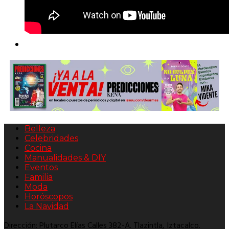
Belleza
Celebridades
Cocina
Manualidades & DIY
Eventos
Familia
Moda
Horóscopos
La Navidad
Dirección: Plutarco Elías Calles 382-A. Tlazintla, Iztacalco.