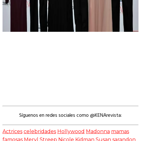
Síguenos en redes sociales como @KENArevista:
Actrices
celebridades
Hollywood
Madonna
mamas
famosas
Meryl Streep
Nicole Kidman
Susan sarandon