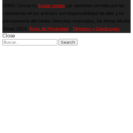
CDMX. Contacto:
Enviar correo
Las opiniones vertidas por las
columnistas en los artículos son responsabilidad de ellas y no
precisamente del medio. Derechos reservados, De Armas Media
Group 2024.
Aviso de Privacidad
-
Términos y Condiciones
Close