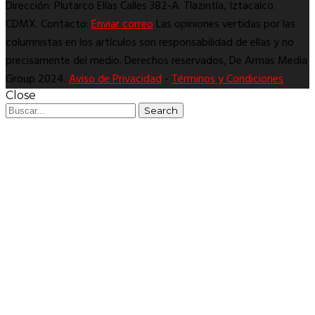
Dirección: Plutarco Elías Calles 382-A. Tlazintla, Iztacalco.
CDMX. Contacto:
Enviar correo
Las opiniones vertidas por las
columnistas en los artículos son responsabilidad de ellas y no
precisamente del medio. Derechos reservados, De Armas Media
Group 2024.
Aviso de Privacidad
-
Términos y Condiciones
Close