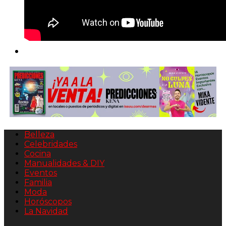
Belleza
Celebridades
Cocina
Manualidades & DIY
Eventos
Familia
Moda
Horóscopos
La Navidad