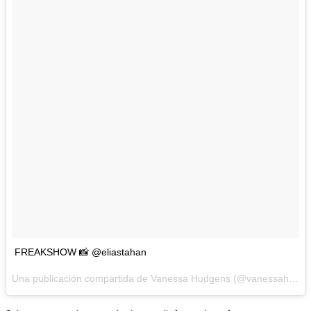
FREAKSHOW 📸 @eliastahan
Una publicación compartida de Vanessa Hudgens (@vanessahudgens) el