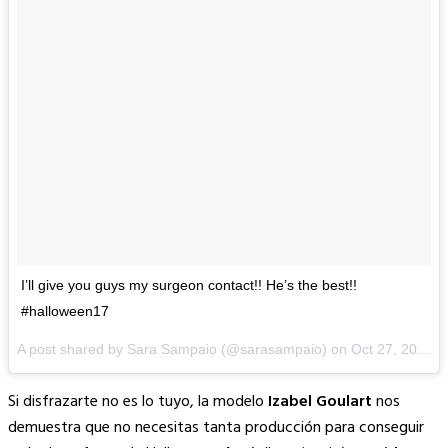
I’ll give you guys my surgeon contact!! He’s the best!!
#halloween17
A post shared by Sara Sampaio (@sarasampaio) on
Oct 27, 2017 at 8:35pm PDT
Si disfrazarte no es lo tuyo, la modelo
Izabel Goulart
nos
demuestra que no necesitas tanta producción para conseguir