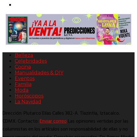
Belleza
Celebridades
Cocina
Manualidades & DIY
Eventos
Familia
Moda
Horóscopos
La Navidad
Dirección: Plutarco Elías Calles 382-A. Tlazintla, Iztacalco.
CDMX. Contacto:
Enviar correo
Las opiniones vertidas por las
columnistas en los artículos son responsabilidad de ellas y no