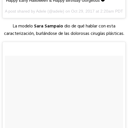
Happy Early Halloween & Happy Birthday Gorgeous ❤️
A post shared by Adele (@adele) on
Oct 29, 2017 at 2:20am PDT
La modelo
Sara Sampaio
dio de qué hablar con esta
caracterización, burlándose de las dolorosas cirugías plásticas.