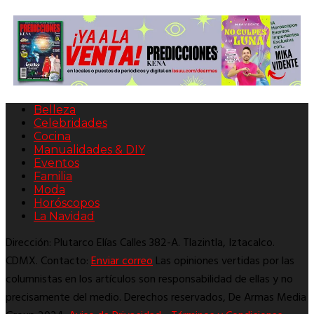
Belleza
Celebridades
Cocina
Manualidades & DIY
Eventos
Familia
Moda
Horóscopos
La Navidad
Dirección: Plutarco Elías Calles 382-A. Tlazintla, Iztacalco.
CDMX. Contacto:
Enviar correo
Las opiniones vertidas por las
columnistas en los artículos son responsabilidad de ellas y no
precisamente del medio. Derechos reservados, De Armas Media