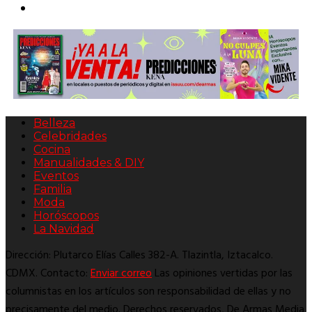
Belleza
Celebridades
Cocina
Manualidades & DIY
Eventos
Familia
Moda
Horóscopos
La Navidad
Dirección: Plutarco Elías Calles 382-A. Tlazintla, Iztacalco.
CDMX. Contacto:
Enviar correo
Las opiniones vertidas por las
columnistas en los artículos son responsabilidad de ellas y no
precisamente del medio. Derechos reservados, De Armas Media