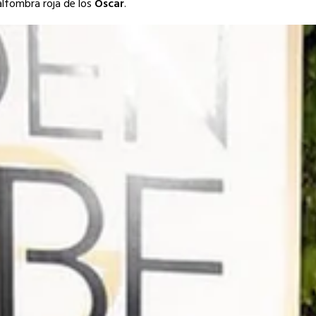
 alfombra roja de los
Óscar
.