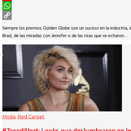
Pinterest
WhatsApp
Copy
Siempre los premios Golden Globe son un suceso en la industria,
Link
Brad, de las miradas con Jennifer o de las risas que se echaron…
Moda
,
Red Carpet
#TrendAlert: Looks que deslumbraron en 