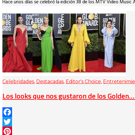
Hace unos días se celebró la edición 38 de los MTV Video Music 
Link
Celebridades
,
Destacadas
,
Editor's Choice
,
Entretenimi
Los looks que nos gustaron de los Golden… 
Facebook
Twitter