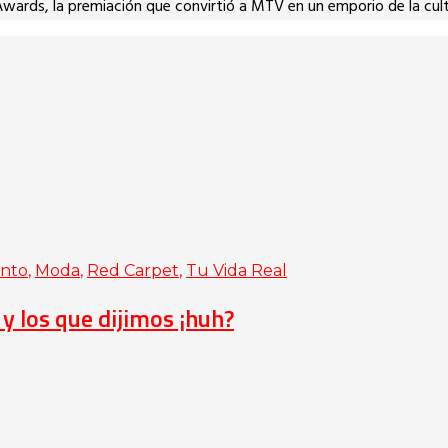
Awards, la premiación que convirtió a MTV en un emporio de la cul
ento
,
Moda
,
Red Carpet
,
Tu Vida Real
y los que dijimos ¡huh?