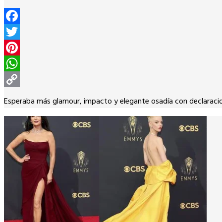
Facebook
Twitter
Pinterest
WhatsApp
Copy
Esperaba más glamour, impacto y elegante osadía con declaracione
Link