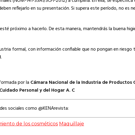
males (NOM-141-SSA1/SCFI-2012) a cumplirla. En ella, se específica
ben reflejarlo en su presentación. Si supera este período, no es n
sté próximo a hacerlo. De esta manera, mantendrás la buena higie
ustria formal, con información confiable que no pongan en riesgo t
.
nformada por la
Cámara Nacional de la Industria de Productos 
 Cuidado Personal y del Hogar A. C
edes sociales como @KENArevista:
iento de los cosméticos
Maquillaje