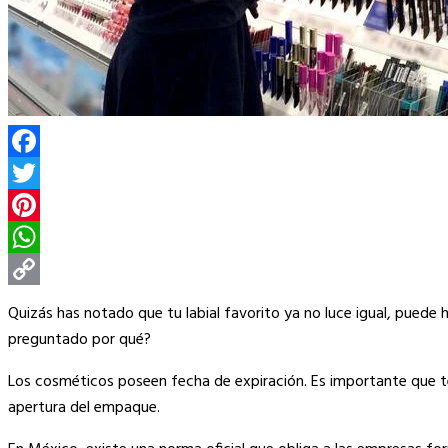
Facebook
Twitter
Pinterest
WhatsApp
Copy
Quizás has notado que tu labial favorito ya no luce igual, puede 
Link
preguntado por qué?
Los cosméticos poseen fecha de expiración. Es importante que te
apertura del empaque.