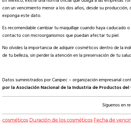
En México, existe una norma oficial que obliga a las empresas for
con un vencimiento menor a los dos años, desde su producción, de
exponga este dato.
Es recomendable cambiar tu maquillaje cuando haya caducado o e
contacto con microorganismos que puedan afectar tu piel.
No olvides la importancia de adquirir cosméticos dentro de la ind
de tu belleza, sin perder la atención en la preservación de tu salud
Datos suministrados por Canipec – organización empresarial co
por la Asociación Nacional de la Industria de Productos del
Síguenos en r
cosméticos
Duración de los cosméticos
Fecha de vencim