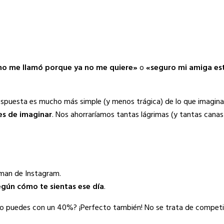
no me llamó porque ya no me quiere»
o
«seguro mi amiga es
respuesta es mucho más simple (y menos trágica) de lo que imagin
es de imaginar
. Nos ahorraríamos tantas lágrimas (y tantas canas
oman de Instagram.
egún cómo te sientas ese día
.
lo puedes con un 40%? ¡Perfecto también! No se trata de competir