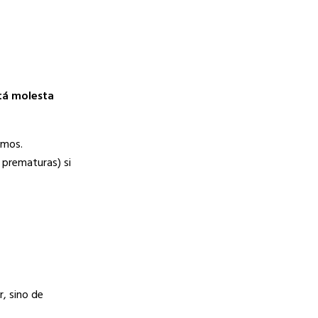
tá molesta
amos.
 prematuras) si
, sino de