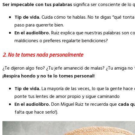
Ser impecable con tus palabras
significa ser consciente de lo
Tip de vida.
Cuida cómo te hablas. No te digas “qué tonta s
paso para quererte bien.
En el audiolibro.
Ruiz explica que nuestras palabras son c
maldiciones o prefieres regalarte bendiciones?
2. No te tomes nada personalmente
¿Te dijeron algo feo? ¿Tu jefe amaneció de malas? ¿Tu amiga n
¡Respira hondo y no te lo tomes personal!
Tip de vida.
La mayoría de las veces, lo que la gente hace 
ponte tus lentes de amor propio y sigue caminando
En el audiolibro.
Don Miguel Ruiz te recuerda que
cada qu
falta que hace serlo!).