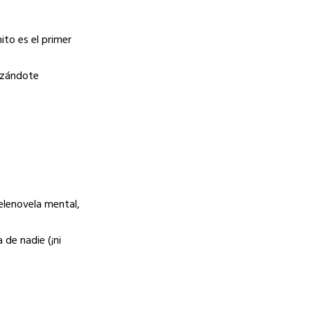
ito es el primer
anzándote
telenovela mental,
a de nadie (¡ni