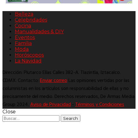
Belleza
Celebridades
Cocina
Manualidades & DIY
Eventos
Familia
Moda
Horóscopos
La Navidad
Dirección: Plutarco Elías Calles 382-A. Tlazintla, Iztacalco.
CDMX. Contacto:
Enviar correo
Las opiniones vertidas por las
columnistas en los artículos son responsabilidad de ellas y no
precisamente del medio. Derechos reservados, De Armas Media
Group 2024.
Aviso de Privacidad
-
Términos y Condiciones
Close