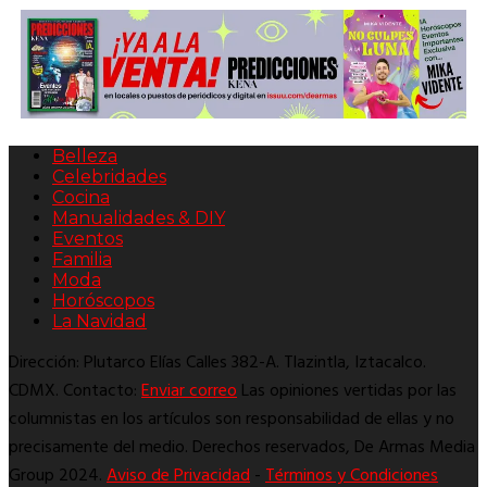
Belleza
Celebridades
Cocina
Manualidades & DIY
Eventos
Familia
Moda
Horóscopos
La Navidad
Dirección: Plutarco Elías Calles 382-A. Tlazintla, Iztacalco.
CDMX. Contacto:
Enviar correo
Las opiniones vertidas por las
columnistas en los artículos son responsabilidad de ellas y no
precisamente del medio. Derechos reservados, De Armas Media
Group 2024.
Aviso de Privacidad
-
Términos y Condiciones