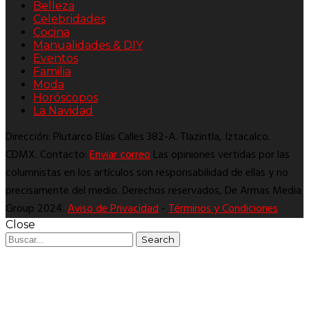
Belleza
Celebridades
Cocina
Manualidades & DIY
Eventos
Familia
Moda
Horóscopos
La Navidad
Dirección: Plutarco Elías Calles 382-A. Tlazintla, Iztacalco.
CDMX. Contacto:
Enviar correo
Las opiniones vertidas por las
columnistas en los artículos son responsabilidad de ellas y no
precisamente del medio. Derechos reservados, De Armas Media
Group 2024.
Aviso de Privacidad
-
Términos y Condiciones
Close