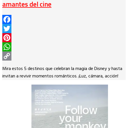
amantes del cine
Facebook
Twitter
Pinterest
WhatsApp
Copy
Mira estos 5 destinos que celebran la magia de Disney y hasta
Link
invitan a revivir momentos románticos. ¡Luz, cámara, acción!