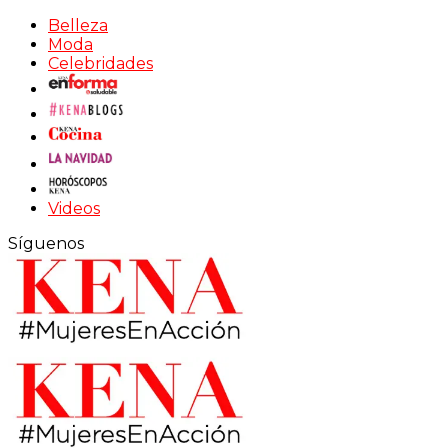
Belleza
Moda
Celebridades
Videos
Síguenos