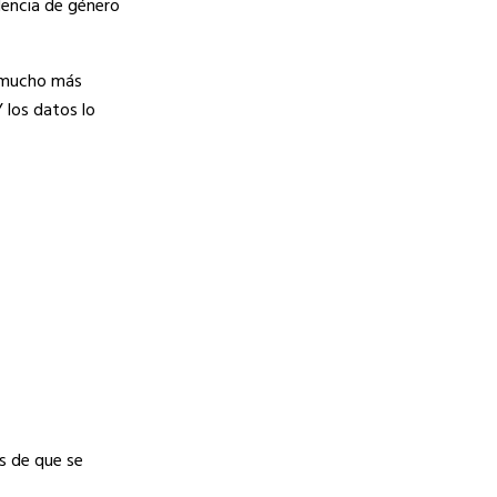
olencia de género
a mucho más
 los datos lo
es de que se