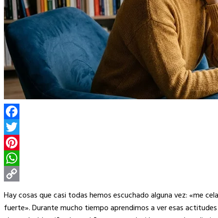
Facebook
Twitter
Pinterest
WhatsApp
Copy
Hay cosas que casi todas hemos escuchado alguna vez: «me cela 
Link
fuerte». Durante mucho tiempo aprendimos a ver esas actitudes 