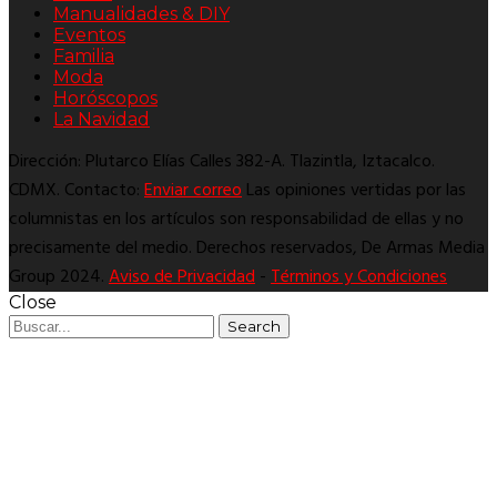
Manualidades & DIY
Eventos
Familia
Moda
Horóscopos
La Navidad
Dirección: Plutarco Elías Calles 382-A. Tlazintla, Iztacalco.
CDMX. Contacto:
Enviar correo
Las opiniones vertidas por las
columnistas en los artículos son responsabilidad de ellas y no
precisamente del medio. Derechos reservados, De Armas Media
Group 2024.
Aviso de Privacidad
-
Términos y Condiciones
Close