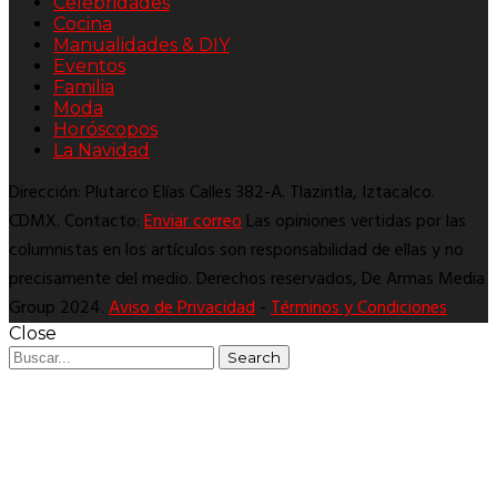
Celebridades
Cocina
Manualidades & DIY
Eventos
Familia
Moda
Horóscopos
La Navidad
Dirección: Plutarco Elías Calles 382-A. Tlazintla, Iztacalco.
CDMX. Contacto:
Enviar correo
Las opiniones vertidas por las
columnistas en los artículos son responsabilidad de ellas y no
precisamente del medio. Derechos reservados, De Armas Media
Group 2024.
Aviso de Privacidad
-
Términos y Condiciones
Close