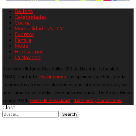
Belleza
Celebridades
Cocina
Manualidades & DIY
Eventos
Familia
Moda
Horóscopos
La Navidad
Dirección: Plutarco Elías Calles 382-A. Tlazintla, Iztacalco.
CDMX. Contacto:
Enviar correo
Las opiniones vertidas por las
columnistas en los artículos son responsabilidad de ellas y no
precisamente del medio. Derechos reservados, De Armas Media
Group 2024.
Aviso de Privacidad
-
Términos y Condiciones
Close