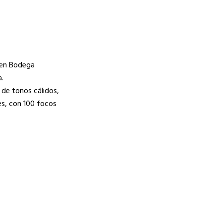
d en Bodega
a.
 de tonos cálidos,
es, con 100 focos