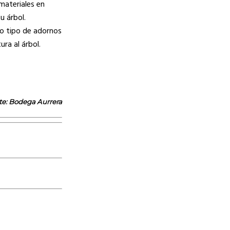
materiales en
u árbol.
ro tipo de adornos
ra al árbol.
e: Bodega Aurrera