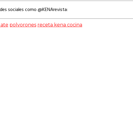
edes sociales como @KENArevista:
uate
polvorones
receta kena cocina