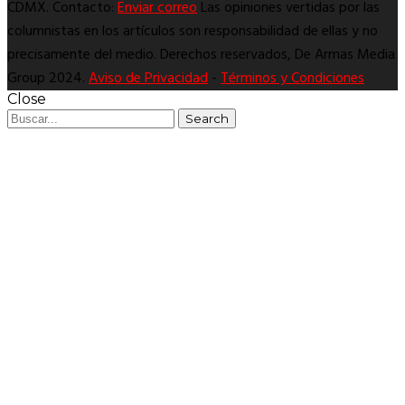
CDMX. Contacto:
Enviar correo
Las opiniones vertidas por las
columnistas en los artículos son responsabilidad de ellas y no
precisamente del medio. Derechos reservados, De Armas Media
Group 2024.
Aviso de Privacidad
-
Términos y Condiciones
Close