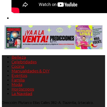
Belleza
Celebridades
Cocina
Manualidades & DIY
Eventos
Familia
Moda
Horóscopos
La Navidad
Dirección: Plutarco Elías Calles 382-A. Tlazintla, Iztacalco.