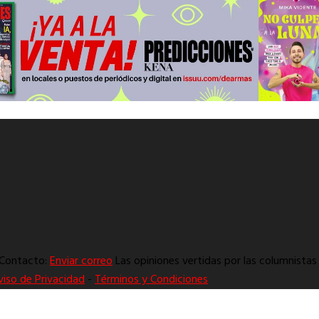
. Contacto:
Enviar correo
Las opiniones vertidas por las columnistas 
viso de Privacidad
-
Términos y Condiciones