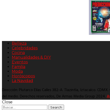
Belleza
Celebridades
Cocina
Manualidades & DIY
Eventos
Familia
Moda
Horóscopos
La Navidad
Dirección: Plutarco Elías Calles 382-A. Tlazintla, Iztacalco. CDMX
del medio. Derechos reservados, De Armas Media Group 2024.
A
Close