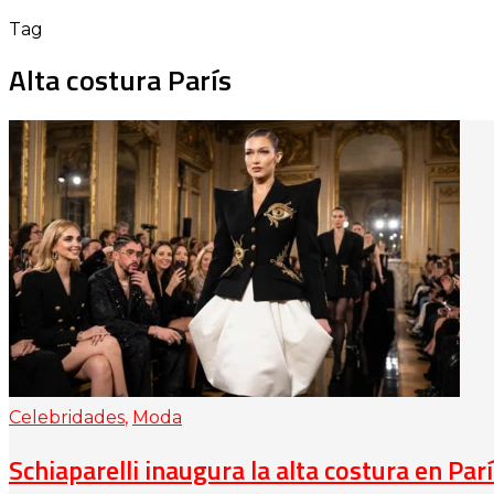
Tag
Alta costura París
Celebridades
,
Moda
Schiaparelli inaugura la alta costura en Par