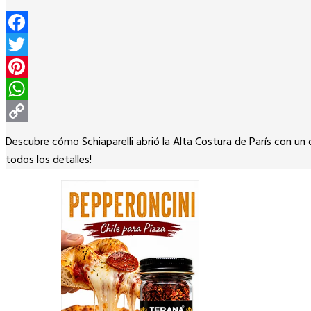
Facebook
Twitter
Pinterest
WhatsApp
Copy
Descubre cómo Schiaparelli abrió la Alta Costura de París con un 
Link
todos los detalles!