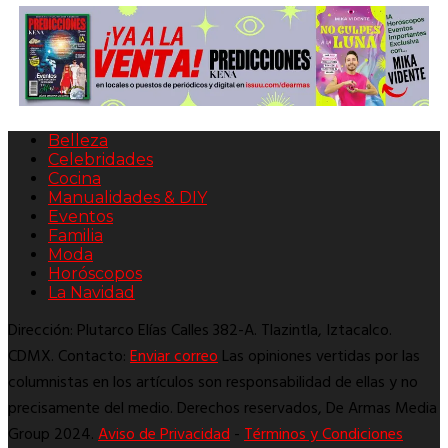
Belleza
Celebridades
Cocina
Manualidades & DIY
Eventos
Familia
Moda
Horóscopos
La Navidad
Dirección: Plutarco Elías Calles 382-A. Tlazintla, Iztacalco.
CDMX. Contacto:
Enviar correo
Las opiniones vertidas por las
columnistas en los artículos son responsabilidad de ellas y no
precisamente del medio. Derechos reservados, De Armas Media
Group 2024.
Aviso de Privacidad
-
Términos y Condiciones