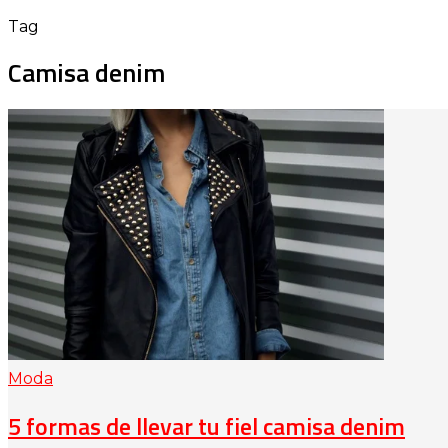
Tag
Camisa denim
Moda
5 formas de llevar tu fiel camisa denim