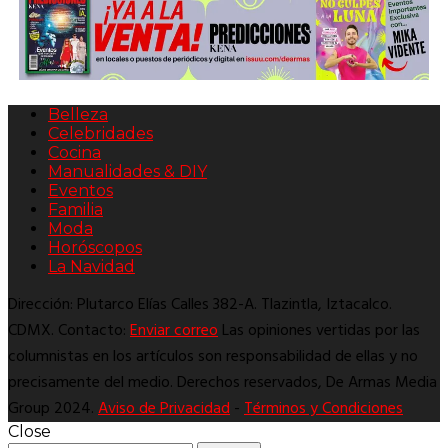
Belleza
Celebridades
Cocina
Manualidades & DIY
Eventos
Familia
Moda
Horóscopos
La Navidad
Dirección: Plutarco Elías Calles 382-A. Tlazintla, Iztacalco.
CDMX. Contacto:
Enviar correo
Las opiniones vertidas por las
columnistas en los artículos son responsabilidad de ellas y no
precisamente del medio. Derechos reservados, De Armas Media
Group 2024.
Aviso de Privacidad
-
Términos y Condiciones
Close