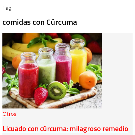
Tag
comidas con Cúrcuma
Otros
Licuado con cúrcuma: milagroso remedio