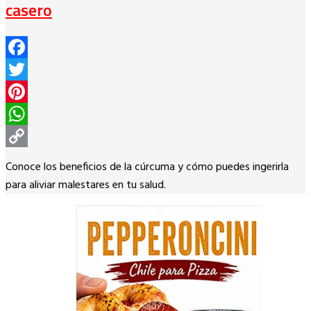
casero
Facebook
Twitter
Pinterest
WhatsApp
Copy
Conoce los beneficios de la cúrcuma y cómo puedes ingerirla
Link
para aliviar malestares en tu salud.