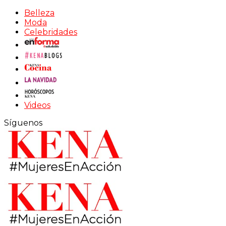
Belleza
Moda
Celebridades
Videos
Síguenos