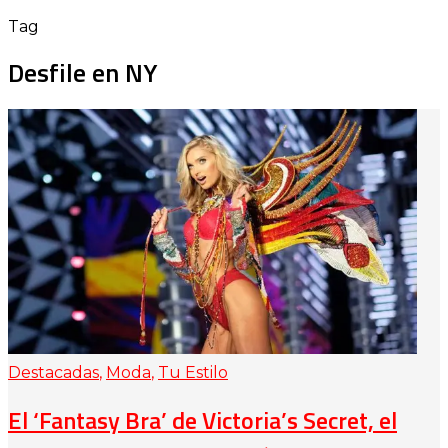
Tag
Desfile en NY
Destacadas
,
Moda
,
Tu Estilo
El ‘Fantasy Bra’ de Victoria’s Secret, el