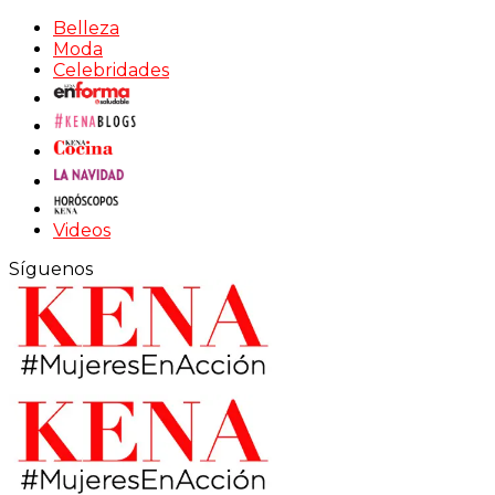
Belleza
Moda
Celebridades
Videos
Síguenos