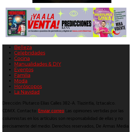
Belleza
Celebridades
Cocina
Manualidades & DIY
Eventos
Familia
Moda
Horóscopos
La Navidad
Dirección: Plutarco Elías Calles 382-A. Tlazintla, Iztacalco.
CDMX. Contacto:
Enviar correo
Las opiniones vertidas por las
columnistas en los artículos son responsabilidad de ellas y no
precisamente del medio. Derechos reservados, De Armas Media