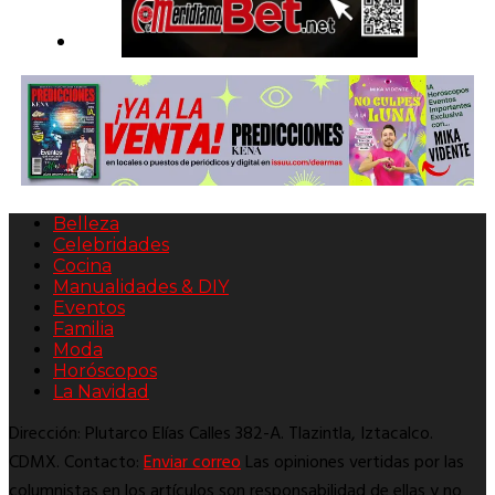
Belleza
Celebridades
Cocina
Manualidades & DIY
Eventos
Familia
Moda
Horóscopos
La Navidad
Dirección: Plutarco Elías Calles 382-A. Tlazintla, Iztacalco.
CDMX. Contacto:
Enviar correo
Las opiniones vertidas por las
columnistas en los artículos son responsabilidad de ellas y no