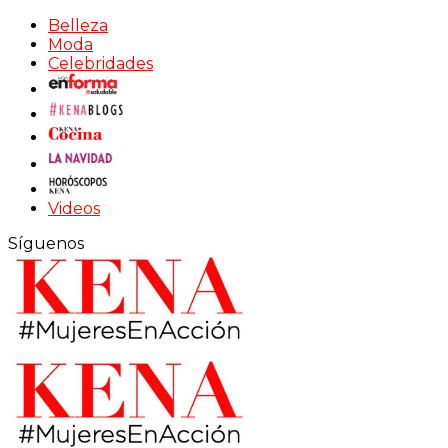
Belleza
Moda
Celebridades
Videos
Síguenos