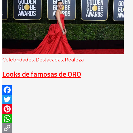
Celebridades
,
Destacadas
,
Realeza
Looks de famosas de ORO
Facebook
Twitter
Pinterest
WhatsApp