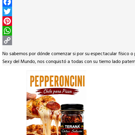
Facebook
Twitter
Pinterest
WhatsApp
Copy
No sabemos por dónde comenzar si por su espectacular físico o p
Link
Sexy del Mundo, nos conquistó a todas con su tierno lado patern