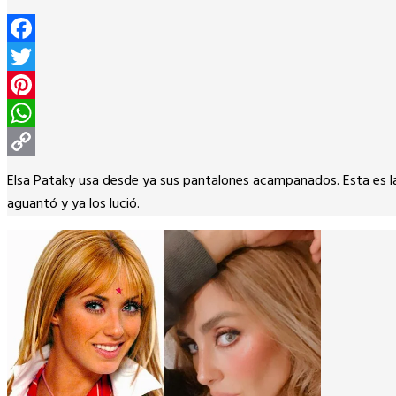
Facebook
Twitter
Pinterest
WhatsApp
Copy
Elsa Pataky usa desde ya sus pantalones acampanados. Esta es l
Link
aguantó y ya los lució.