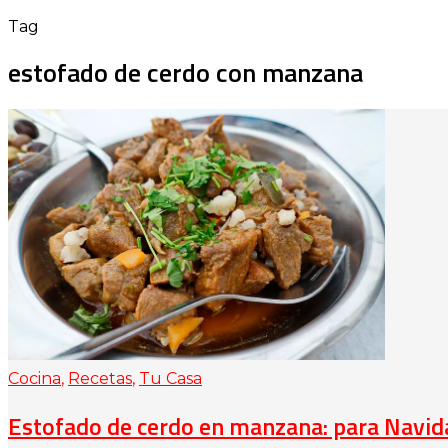
Tag
estofado de cerdo con manzana
Cocina
,
Recetas
,
Tu Casa
Estofado de cerdo en manzana: para Navid