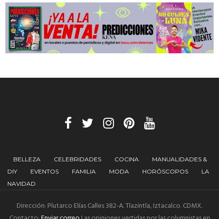
BELLEZA
CELEBRIDADES
COCINA
MANUALIDADES &
DIY
EVENTOS
FAMILIA
MODA
HORÓSCOPOS
LA
NAVIDAD
Dirección: Plutarco Elías Calles 382-A. Tlazintla, Iztacalco. CDMX.
Contacto:
Enviar correo
Las opiniones vertidas por las columnistas en