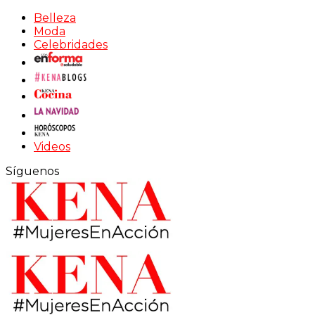
Belleza
Moda
Celebridades
Videos
Síguenos