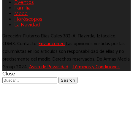
Eventos
Familia
Moda
Horóscopos
La Navidad
Dirección: Plutarco Elías Calles 382-A. Tlazintla, Iztacalco.
CDMX. Contacto:
Enviar correo
Las opiniones vertidas por las
columnistas en los artículos son responsabilidad de ellas y no
precisamente del medio. Derechos reservados, De Armas Media
Group 2024.
Aviso de Privacidad
-
Términos y Condiciones
Close