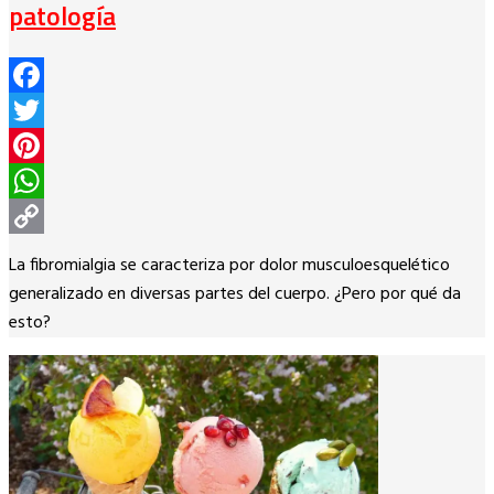
patología
Facebook
Twitter
Pinterest
WhatsApp
Copy
La fibromialgia se caracteriza por dolor musculoesquelético
Link
generalizado en diversas partes del cuerpo. ¿Pero por qué da
esto?