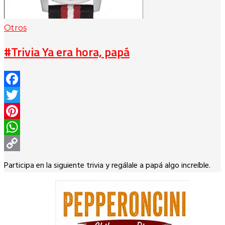
Otros
#Trivia Ya era hora, papá
Facebook
Twitter
Pinterest
WhatsApp
Copy
Participa en la siguiente trivia y regálale a papá algo increíble.
Link