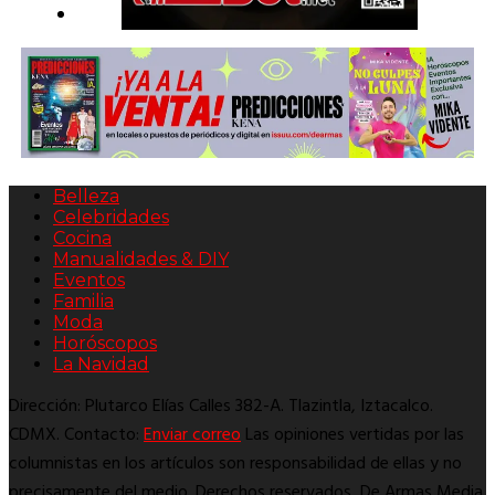
Belleza
Celebridades
Cocina
Manualidades & DIY
Eventos
Familia
Moda
Horóscopos
La Navidad
Dirección: Plutarco Elías Calles 382-A. Tlazintla, Iztacalco.
CDMX. Contacto:
Enviar correo
Las opiniones vertidas por las
columnistas en los artículos son responsabilidad de ellas y no
precisamente del medio. Derechos reservados, De Armas Media