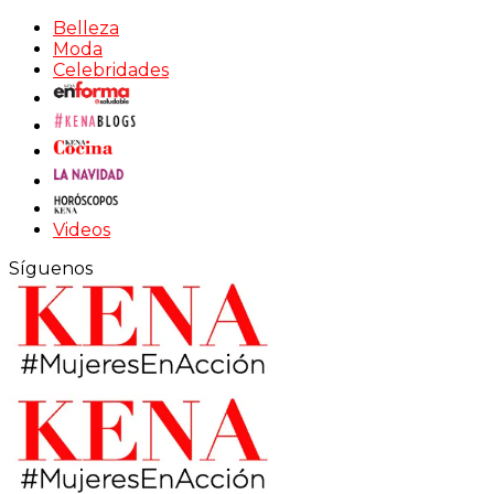
Belleza
Moda
Celebridades
Videos
Síguenos