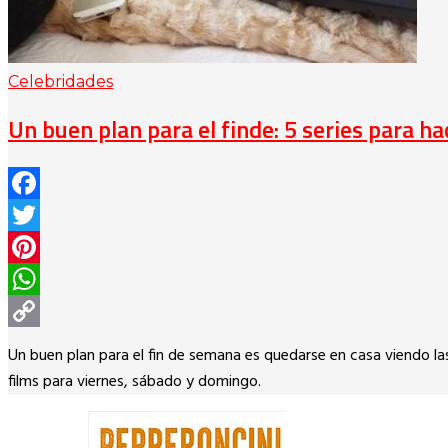
Celebridades
Un buen plan para el finde: 5 series para h
Facebook
Twitter
Pinterest
WhatsApp
Copy
Un buen plan para el fin de semana es quedarse en casa viendo la
Link
films para viernes, sábado y domingo.