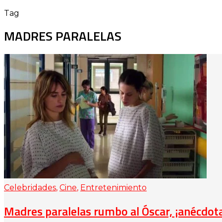
Tag
MADRES PARALELAS
Celebridades
,
Cine
,
Entretenimiento
Madres paralelas rumbo al Óscar, ¡anécdot