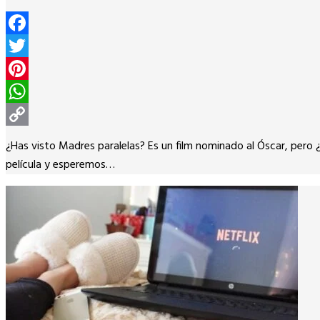
Facebook
Twitter
Pinterest
WhatsApp
Copy
¿Has visto Madres paralelas? Es un film nominado al Óscar, pero
Link
película y esperemos…