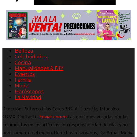
Belleza
Celebridades
Cocina
Manualidades & DIY
Eventos
Familia
Moda
Horóscopos
La Navidad
Dirección: Plutarco Elías Calles 382-A. Tlazintla, Iztacalco.
CDMX. Contacto:
Enviar correo
Las opiniones vertidas por las
columnistas en los artículos son responsabilidad de ellas y no
precisamente del medio. Derechos reservados, De Armas Media