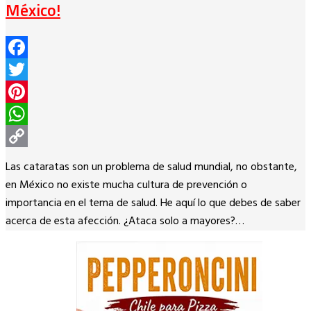
México!
Facebook
Twitter
Pinterest
WhatsApp
Copy
Las cataratas son un problema de salud mundial, no obstante,
Link
en México no existe mucha cultura de prevención o
importancia en el tema de salud. He aquí lo que debes de saber
acerca de esta afección. ¿Ataca solo a mayores?…