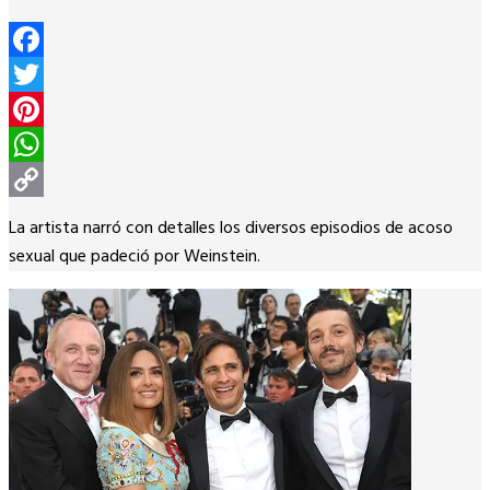
Facebook
Twitter
Pinterest
WhatsApp
Copy
La artista narró con detalles los diversos episodios de acoso
Link
sexual que padeció por Weinstein.