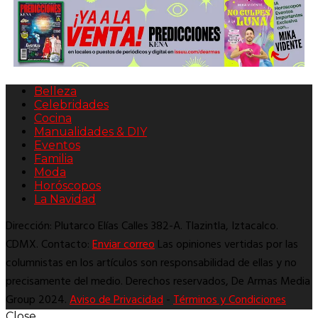
Belleza
Celebridades
Cocina
Manualidades & DIY
Eventos
Familia
Moda
Horóscopos
La Navidad
Dirección: Plutarco Elías Calles 382-A. Tlazintla, Iztacalco.
CDMX. Contacto:
Enviar correo
Las opiniones vertidas por las
columnistas en los artículos son responsabilidad de ellas y no
precisamente del medio. Derechos reservados, De Armas Media
Group 2024.
Aviso de Privacidad
-
Términos y Condiciones
Close