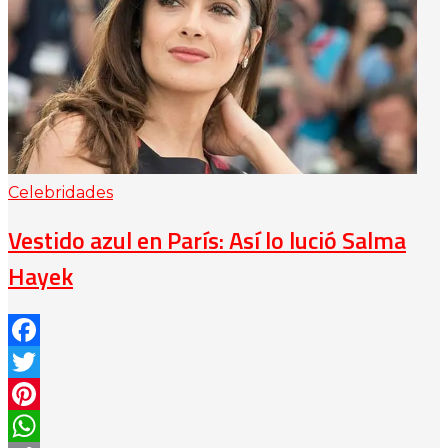
Celebridades
Vestido azul en París: Así lo lució Salma
Hayek
Facebook
Twitter
Pinterest