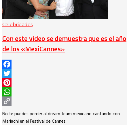
Celebridades
Con este video se demuestra que es el año
de los «MexiCannes»
Facebook
Twitter
Pinterest
WhatsApp
Copy
No te puedes perder al dream team mexicano cantando con
Link
Mariachi en el Festival de Cannes.