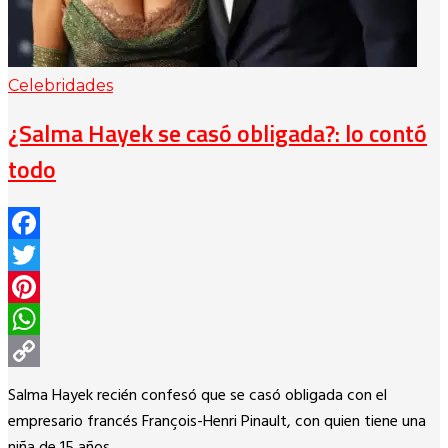
Celebridades
¿Salma Hayek se casó obligada?: lo contó
todo
Facebook
Twitter
Pinterest
WhatsApp
Copy
Salma Hayek recién confesó que se casó obligada con el
Link
empresario francés François-Henri Pinault, con quien tiene una
niña de 15 años.