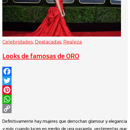
Celebridades
,
Destacadas
,
Realeza
Looks de famosas de ORO
Facebook
Twitter
Pinterest
WhatsApp
Copy
Definitivamente hay mujeres que derrochan glamour y elegancia
Link
y más cuando lucen en medio de una pasarela, vestimentas que