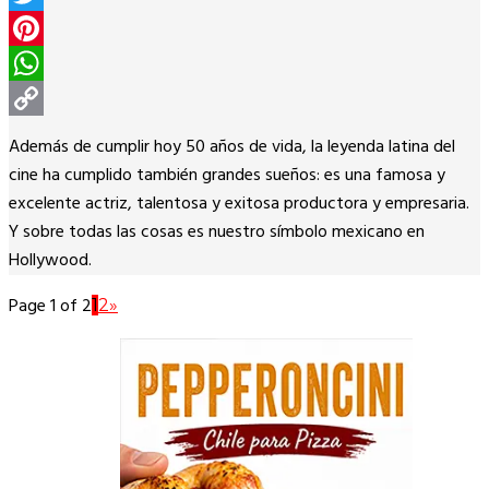
Twitter
Pinterest
WhatsApp
Copy
Además de cumplir hoy 50 años de vida, la leyenda latina del
Link
cine ha cumplido también grandes sueños: es una famosa y
excelente actriz, talentosa y exitosa productora y empresaria.
Y sobre todas las cosas es nuestro símbolo mexicano en
Hollywood.
Page 1 of 2
1
2
»