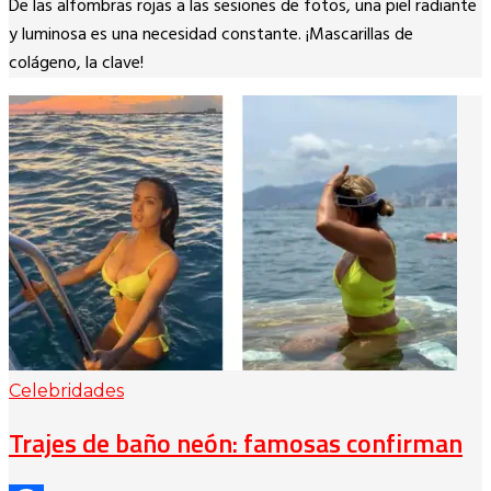
De las alfombras rojas a las sesiones de fotos, una piel radiante
Link
y luminosa es una necesidad constante. ¡Mascarillas de
colágeno, la clave!
Celebridades
Trajes de baño neón: famosas confirman