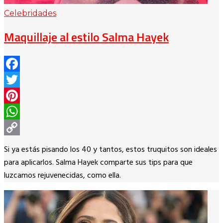
Celebridades
Maquillaje al estilo Salma Hayek
Facebook
Twitter
Pinterest
WhatsApp
Copy
Si ya estás pisando los 40 y tantos, estos truquitos son ideales
Link
para aplicarlos. Salma Hayek comparte sus tips para que
luzcamos rejuvenecidas, como ella.