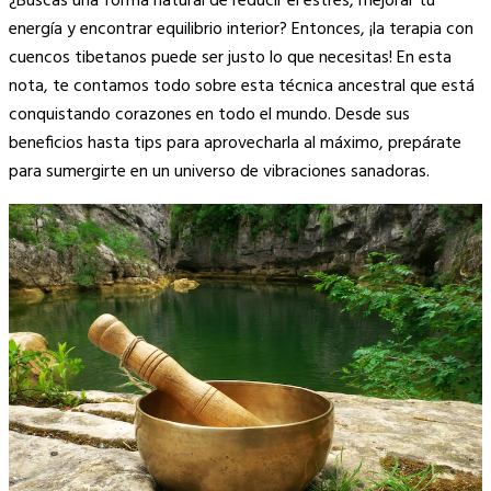
¿Buscas una forma natural de reducir el estrés, mejorar tu
Link
energía y encontrar equilibrio interior? Entonces, ¡la terapia con
cuencos tibetanos puede ser justo lo que necesitas! En esta
nota, te contamos todo sobre esta técnica ancestral que está
conquistando corazones en todo el mundo. Desde sus
beneficios hasta tips para aprovecharla al máximo, prepárate
para sumergirte en un universo de vibraciones sanadoras.