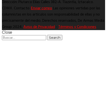
Dirección: Plutarco Elías Calles 382-A. Tlazintla, Iztacalco.
CDMX. Contacto:
Enviar correo
Las opiniones vertidas por las
columnistas en los artículos son responsabilidad de ellas y no
precisamente del medio. Derechos reservados, De Armas Media
Group 2024.
Aviso de Privacidad
-
Términos y Condiciones
Close