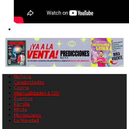
Belleza
Celebridades
Cocina
Manualidades & DIY
Eventos
Familia
Moda
Horóscopos
La Navidad