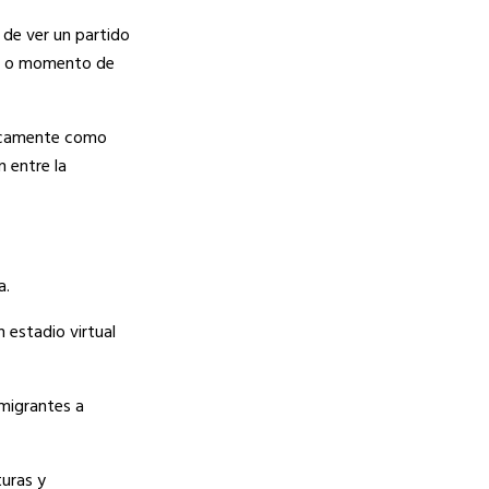
 de ver un partido
ada o momento de
únicamente como
 entre la
a.
 estadio virtual
migrantes a
turas y