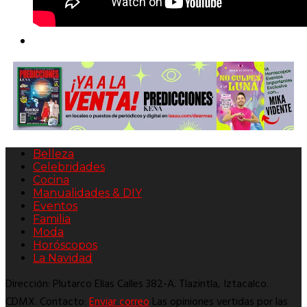
Belleza
Celebridades
Cocina
Manualidades & DIY
Eventos
Familia
Moda
Horóscopos
La Navidad
Dirección: Plutarco Elías Calles 382-A. Tlazintla, Iztacalco.
CDMX. Contacto:
Enviar correo
Las opiniones vertidas por las