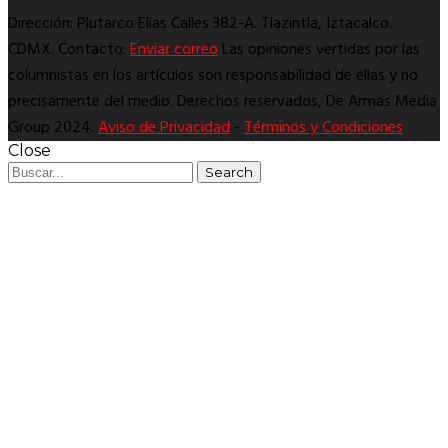
Dirección: Plutarco Elías Calles 382-A. Tlazintla, Iztacalco.
CDMX. Contacto:
Enviar correo
Las opiniones vertidas por las
columnistas en los artículos son responsabilidad de ellas y no
precisamente del medio. Derechos reservados, De Armas Media
Group 2024.
Aviso de Privacidad
-
Términos y Condiciones
Close