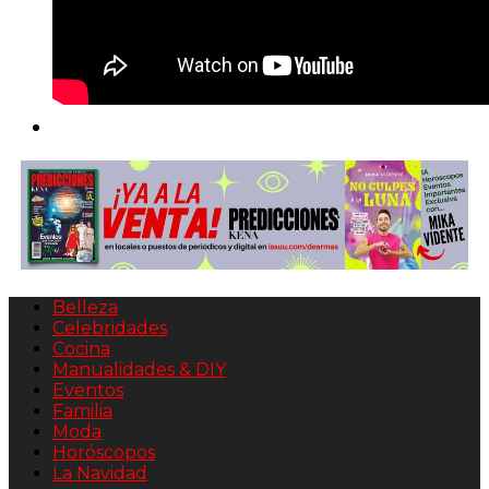
Belleza
Celebridades
Cocina
Manualidades & DIY
Eventos
Familia
Moda
Horóscopos
La Navidad