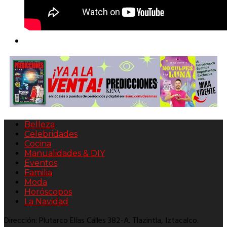
Belleza
Celebridades
Cocina
Manualidades & DIY
Eventos
Familia
Moda
Horóscopos
La Navidad
Dirección: Plutarco Elías Calles 382-A. Tlazintla, Iztacalco.