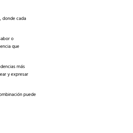
o, donde cada
sabor o
iencia que
endencias más
rear y expresar
 combinación puede