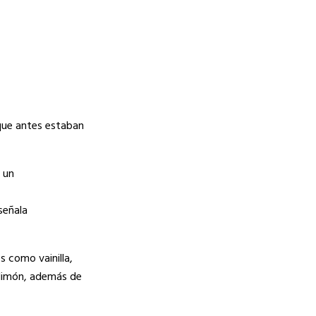
 que antes estaban
 un
señala
s como vainilla,
 limón, además de