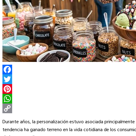
Facebook
Twitter
Pinterest
WhatsApp
Copy
Durante años, la personalización estuvo asociada principalmente 
Link
tendencia ha ganado terreno en la vida cotidiana de los consumid