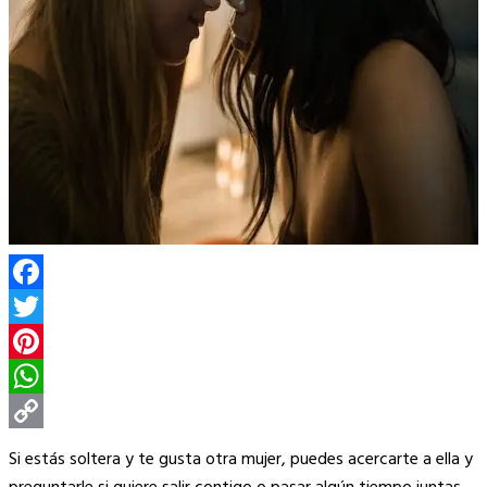
Facebook
Twitter
Pinterest
WhatsApp
Copy
Si estás soltera y te gusta otra mujer, puedes acercarte a ella y
Link