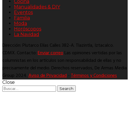
Cocina
Manualidades & DIY
Eventos
Familia
Moda
Horóscopos
La Navidad
Dirección: Plutarco Elías Calles 382-A. Tlazintla, Iztacalco.
CDMX. Contacto:
Enviar correo
Las opiniones vertidas por las
columnistas en los artículos son responsabilidad de ellas y no
precisamente del medio. Derechos reservados, De Armas Media
Group 2024.
Aviso de Privacidad
-
Términos y Condiciones
Close