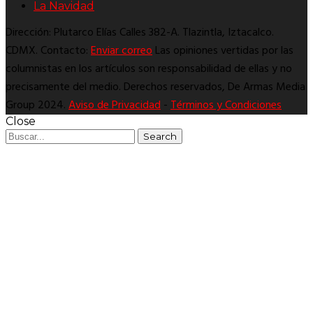
La Navidad
Dirección: Plutarco Elías Calles 382-A. Tlazintla, Iztacalco.
CDMX. Contacto:
Enviar correo
Las opiniones vertidas por las
columnistas en los artículos son responsabilidad de ellas y no
precisamente del medio. Derechos reservados, De Armas Media
Group 2024.
Aviso de Privacidad
-
Términos y Condiciones
Close