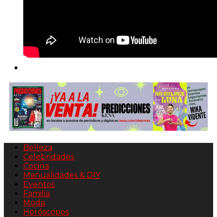
Belleza
Celebridades
Cocina
Manualidades & DIY
Eventos
Familia
Moda
Horóscopos