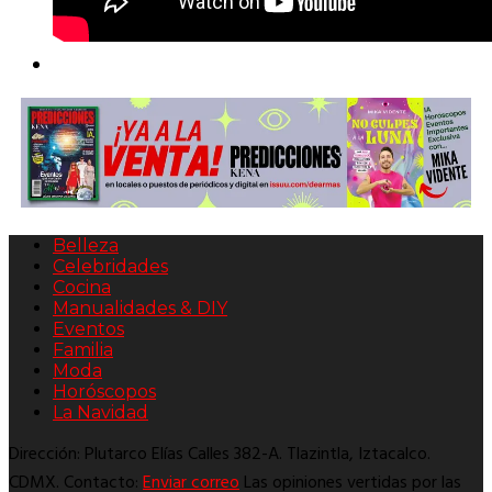
Belleza
Celebridades
Cocina
Manualidades & DIY
Eventos
Familia
Moda
Horóscopos
La Navidad
Dirección: Plutarco Elías Calles 382-A. Tlazintla, Iztacalco.
CDMX. Contacto:
Enviar correo
Las opiniones vertidas por las