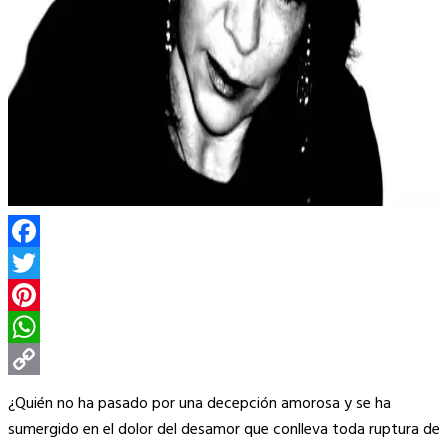
Facebook
Twitter
Pinterest
WhatsApp
Copy
¿Quién no ha pasado por una decepción amorosa y se ha
Link
sumergido en el dolor del desamor que conlleva toda ruptura de