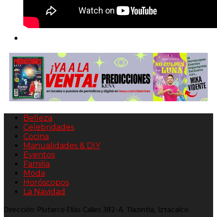
Belleza
Celebridades
Cocina
Manualidades & DIY
Eventos
Familia
Moda
Horóscopos
La Navidad
Dirección: Plutarco Elías Calles 382-A. Tlazintla, Iztacalco.