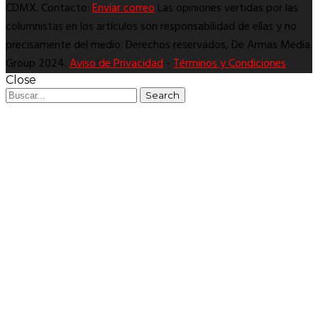
CDMX. Contacto:
Enviar correo
Las opiniones vertidas por las
columnistas en los artículos son responsabilidad de ellas y no
precisamente del medio. Derechos reservados, De Armas Media
Group 2024.
Aviso de Privacidad
-
Términos y Condiciones
Close